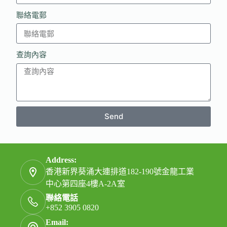
聯絡電郵
查詢內容
Send
Address:
香港新界葵涌大連排道182-190號金龍工業
中心第四座4樓A-2A室
聯絡電話
+852 3905 0820
Email: